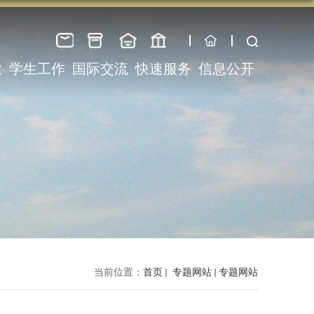
书
校
信
图
业
学生工作
国际交流
快速服务
信息公开
记
长
息
书
信
信
门
资
箱
箱
户
料
当前位置：
首页
专题网站
专题网站