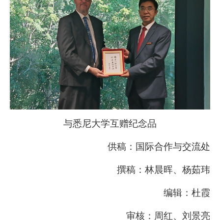
与悉尼大学互赠纪念品
供稿：国际合作与交流处
撰稿：林晨晖、杨茹玮
编辑：杜霞
审核：
周
红、
刘景亮