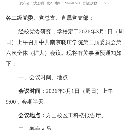
发布者：沈芝明
发布时间：2026-02-24
浏览次数：
1555
各二级党委、党总支、直属党支部：
经校党委研究，学校定于
2026
年
3
月
1
日（周
日）上午召开中共南京晓庄学院第三届委员会第
六次全体（扩大）会议。现将有关事项
预
通知如
下：
一、会议时间、地点
会议时间：
2026
年
3
月
1
日（周日）
上午
9:00
，会期半天。
会议地点：
方山校区工科楼报告厅。
二、参会人员